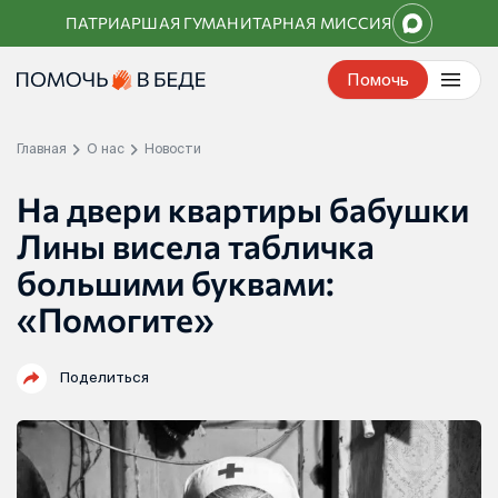
Перейти
ПАТРИАРШАЯ ГУМАНИТАРНАЯ МИССИЯ
к
контенту
Помочь
Главная
О нас
Новости
На двери квартиры бабушки
Лины висела табличка
большими буквами:
«Помогите»
Поделиться